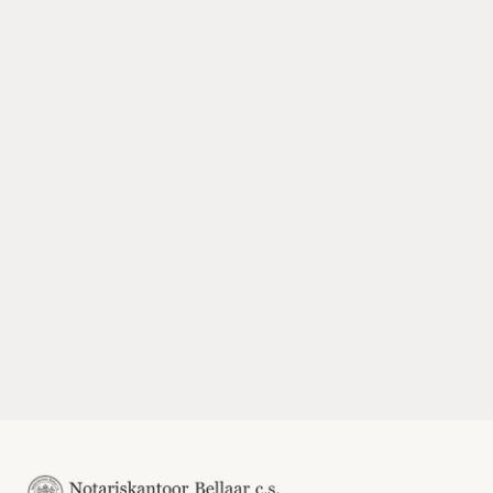
Stuur ons een bericht
Direct offerte aanvragen
Offerte Vastgoed
Offerte ondernemingsrecht
Offerte personen- en familierecht